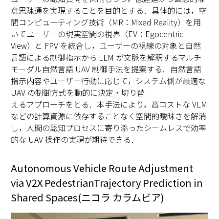
意思疎通を実現することを目的とする．具体的には，空
間コンピューティング技術（MR：Mixed Reality）を用
いてユーザーの現実空間の視界（EV：Egocentric
View）と FPV を統合し，ユーザーの視線の対象と自然
言語による制御指示から LLM が文脈を解釈するマルチ
モーダル自然言語 UAV 制御手法を提案する．自然言語
指示内容やユーザー行動に応じて，システム側が最適な
UAV の制御方式を動的に決定・切り替
えるアプローチをとる．本手法により，高コストな VLM
などの計算資源に依存することなく空間的曖昧さを解消
し，人間の認知プロセスに寄り添ったシームレスで効率
的な UAV 操作の実現が期待できる．
Autonomous Vehicle Route Adjustment
via V2X PedestrianTrajectory Prediction in
Shared Spaces(ニコラ カラムビア)