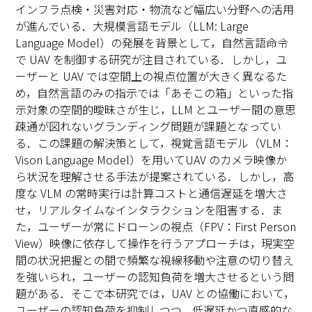
インフラ点検・災害対応・物流など幅広い分野への活用
が進んでいる．大規模言語モデル（LLM: Large
Language Model）の発展を背景として，自然言語命令
で UAV を制御する研究が注目されている．しかし，ユ
ーザーと UAV では空間上の視点位置が大きく異なるた
め，自然言語のみの指示では「あそこの箱」といった指
示対象の空間的曖昧さが生じ，LLM とユーザー間の意思
疎通が図れないグランディング問題が課題となってい
る．この課題の解決策として，視覚言語モデル（VLM：
Vison Language Model）を用いてUAV のカメラ映像か
ら状況を理解させる手法が提案されている．しかし，高
度な VLM の常時実行は計算コストと通信遅延を増大さ
せ，リアルタイムなインタラクションを阻害する．ま
た，ユーザーが常にドローンの視点（FPV：First Person
View）映像に依存して操作を行うアプローチは，現実空
間の状況把握との間で頻繁な視線移動や注意の切り替え
を強いられ，ユーザーの認知負荷を増大させるという問
題がある．そこで本研究では，UAV との協働において，
ユーザーの認知負荷を抑制しつつ，低遅延かつ直感的な