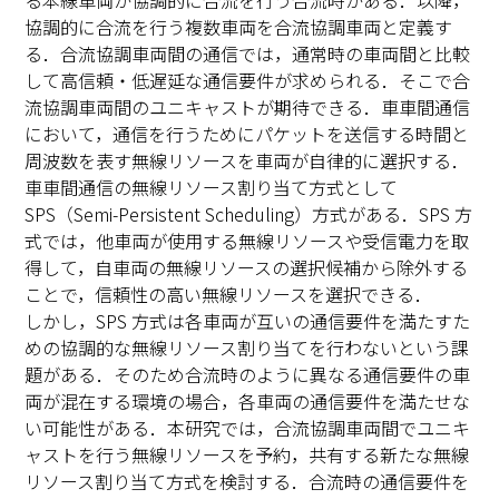
る本線車両が協調的に合流を行う合流時がある．以降，
協調的に合流を行う複数車両を合流協調車両と定義す
る．合流協調車両間の通信では，通常時の車両間と比較
して高信頼・低遅延な通信要件が求められる．そこで合
流協調車両間のユニキャストが期待できる．車車間通信
において，通信を行うためにパケットを送信する時間と
周波数を表す無線リソースを車両が自律的に選択する．
車車間通信の無線リソース割り当て方式として
SPS（Semi-Persistent Scheduling）方式がある．SPS 方
式では，他車両が使用する無線リソースや受信電力を取
得して，自車両の無線リソースの選択候補から除外する
ことで，信頼性の高い無線リソースを選択できる．
しかし，SPS 方式は各車両が互いの通信要件を満たすた
めの協調的な無線リソース割り当てを行わないという課
題がある．そのため合流時のように異なる通信要件の車
両が混在する環境の場合，各車両の通信要件を満たせな
い可能性がある．本研究では，合流協調車両間でユニキ
ャストを行う無線リソースを予約，共有する新たな無線
リソース割り当て方式を検討する．合流時の通信要件を