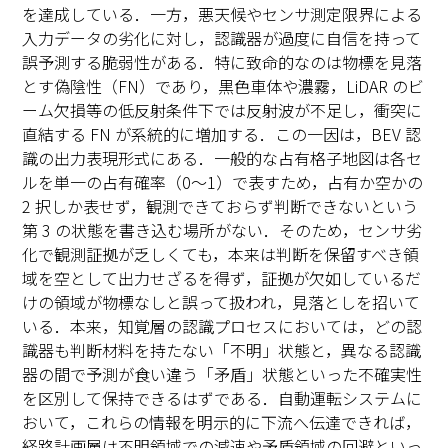
を達成している．一方，悪天候やセンサ測定限界による
入力データの劣化に対し，認識器が過度に自信を持って
誤予測する脆弱性がある．特に致命的なのは物標を見落
とす偽陰性（FN）であり，黒色車体や濃霧，LiDAR のビ
ーム欠損等の低反射条件下では反射波が不足し，衝突に
直結する FN が系統的に増加する．この一因は，BEV 認
識の出力表現形式にある．一般的な占有格子地図は各セ
ルを単一の占有確率（0～1）で表すため，占有か空かの
2 択しか表せず，観測できておらず判断できないという
第 3 の状態を書き込む場所がない．そのため，センサ劣
化で観測証拠が乏しくても，本来は判断を保留すべき領
域を空として出力せざるを得ず，証拠が欠如しているだ
けの領域が物標なしと誤って扱われ，見落としを招いて
いる．本来，知覚層の認識プロセスにおいては，どの認
識器も判断材料を持たない「不明」状態と，異なる認識
器の間で予測が食い違う「矛盾」状態といった不確実性
を区別して保持できるはずである．自動運転システムに
おいて，これらの情報を明示的に下流へ伝達できれば，
経路計画層は不明領域での減速や矛盾領域の回避といっ