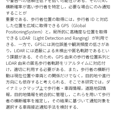
や警告への信頼性低下を招く可能性がある．そのため，
横断確率が高い歩行者を特定し，必要な場合にのみ通知
することが
重要である．歩行者位置の取得には，歩行者 ID と対応
した位置を広域に取得できる GPS（Global
PositioningSystem）と，局所的に高精度な位置を取得
できる LiDAR（Light Detection and Ranging）が利用で
きる．一方で，GPSには測位誤差や観測頻度の低さがあ
り，LiDAR には遮蔽による未検出や匿名軌跡であるとい
う課題がある．そのため，GPS 由来の歩行者位置系列と
LiDAR 由来の匿名歩行者軌跡をリアルタイムに対応付
け，適切に利用する必要がある．また，歩行者の横断行
動は現在位置や車両との関係だけでなく，目的地や進行
方向にも依存すると考えられる．そこで本研究では，ダ
イナミックマップ上で歩行者・車両情報，道路地図情
報，目的地情報を統合的に管理し，これらを用いて歩行
者の横断確率を推定し，その結果に基づいて通知対象を
選択する車両接近通知手法を検討する．