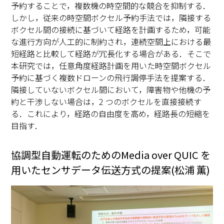
予約することで，複数機の時空間的な競合を抑制する．
しかし，従来の時空間ボクセル予約手法では，隣接する
ボクセル間の接続に基づいて経路を計画するため，可能
な進行方向が人工的に制約され，連続空間上における最
短経路と比較して経路が冗長化する場合がある．そこで
本研究では，任意角度経路計画を用いた時空間ボクセル
予約に基づく複数ドローンの飛行調停手法を提案する．
隣接していないボクセル間において，障害物や他機の予
約と干渉しない場合は，2 つのボクセルを直接接続す
る．これにより，経路の自由度を高め，経路長の短縮を
目指す．
協調型自動運転のためのMedia over QUIC を
用いたセンサデータ伝送方式の提案(松浦 薫)