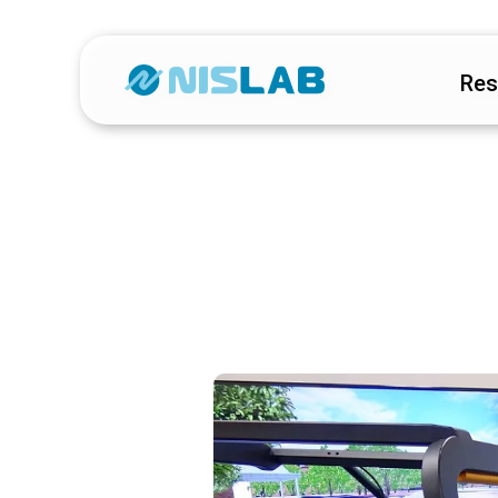
Res
T
F
Pr