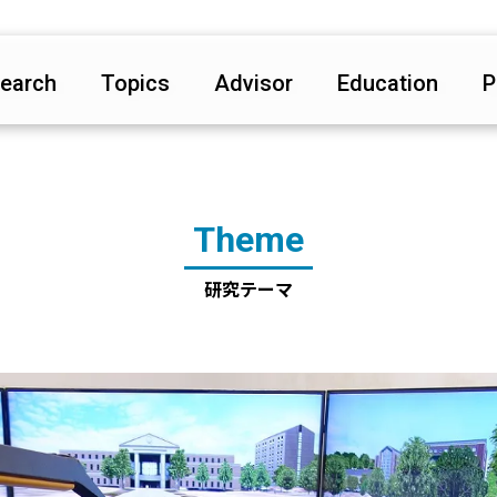
earch
Topics
Advisor
Education
P
heme
unds
ojects
Theme
研究テーマ