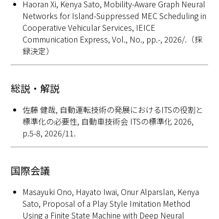
Haoran Xi, Kenya Sato, Mobility-Aware Graph Neural
Networks for Island-Suppressed MEC Scheduling in
Cooperative Vehicular Services, IEICE
Communication Express, Vol., No., pp.-, 2026/.（採
録決定）
総説・解説
佐藤 健哉, 自動運転技術の発展におけるITSの役割と
標準化の必要性, 自動車技術会 ITSの標準化 2026,
p.5-8, 2026/11.
国際会議
Masayuki Ono, Hayato Iwai, Onur Alparslan, Kenya
Sato, Proposal of a Play Style Imitation Method
Using a Finite State Machine with Deep Neural