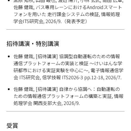
黒原 知秋, 山田 峻也, 渡辺 陽介, 小林 玄武, 高田 広章,
佐藤 健哉, バス専用レーンにおけるAndroidスマート
フォンを用いた 走行課金システムの検証, 情報処理
学会ITS研究会, 2026/9.（発表予定）
招待講演・特別講演
佐藤 健哉, [招待講演] 協調型自動運転のための情報
通信プラットフォームの実装と検証 ～けいはんな学
研都市における実証実験を中心に～, 電子情報通信学
会 ITS研究会, 信学技報 ITS2026-3 pp.12-18, 2026/7.
佐藤 健哉, [招待講演] 自律から協調へ：自動運転の
ための情報通信プラットフォームの構築と実証, 情報
処理学会 関西支部大会, 2026/9.
受賞