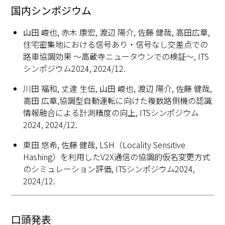
国内シンポジウム
山田 峻也, 赤木 康宏, 渡辺 陽介, 佐藤 健哉, 高田広章,
住宅密集地における信号あり・信号なし交差点での
路車協調効果 ～高蔵寺ニュータウンでの検証～, ITS
シンポジウム2024, 2024/12.
川田 福和, 丈達 生伍, 山田 峻也, 渡辺 陽介, 佐藤 健哉,
高田 広章,協調型自動運転に向けた複数路側機の認識
情報融合による計測精度の向上, ITSシンポジウム
2024, 2024/12.
東田 悠希, 佐藤 健哉, LSH（Locality Sensitive
Hashing）を利用したV2X通信の協調的仮名変更方式
のシミュレーション評価, ITSシンポジウム2024,
2024/12.
口頭発表