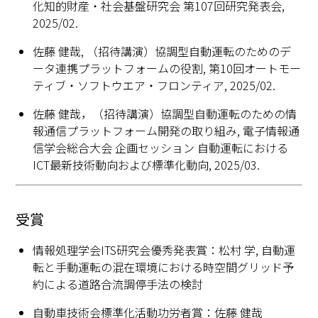
化知的財産・社会基盤研究会 第107回研究発表会,
2025/02.
佐藤 健哉, （招待講演）協調型自動運転のためのデ
ータ連携プラットフォームの役割, 第10回オートモー
ティブ・ソフトウエア・フロンティア, 2025/02.
佐藤 健哉，（招待講演）協調型自動運転のための情
報通信プラットフォーム開発の取り組み, 電子情報通
信学会総合大会 企画セッション 自動運転における
ICT最新技術動向および標準化動向, 2025/03.
受賞
情報処理学会ITS研究会優秀発表賞：松村 学, 自動運
転と手動運転の混在環境における時空間グリッド予
約による道路合流調停手法の検討
自動車技術会標準化活動功労者賞：佐藤 健哉