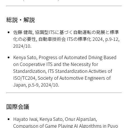
総説・解説
佐藤 健哉, 協調型ITSに基づく自動運転の発展と標準
化の必要性, 自動車技術会 ITSの標準化 2024, p.9-12,
2024/10.
Kenya Sato, Progress of Automated Driving Based
on Cooperative ITS and the Necessity for
Standardization, ITS Standardization Activities of
ISO/TC204, Society of Automotive Engineers of
Japan, p.5-9, 2024/10.
国際会議
Hayato Iwai, Kenya Sato, Onur Alparslan,
Comparison of Game Playing AI Algorithms in Puyo