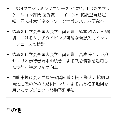
TRONプログラミングコンテスト2024，RTOSアプリ
ケーション部門 優秀賞：マイコンde協調型自動運
転，同志社大学ネットワーク情報システム研究室
情報処理学会全国大会学生奨励賞：徳重 柊人，AR環
境におけるタッチタイピング可能な仮想入力インタ
ーフェースの検討
情報処理学会全国大会学生奨励賞：富成 泰生，路側
センサと歩行者端末の統合による軌跡情報を活用し
た歩行者特定の精度向上
自動車技術会大学院研究奨励賞：松下 翔太，協調型
自動運転のための路側センサによる占有格子地図を
用いたオブジェクト移動予測手法
その他