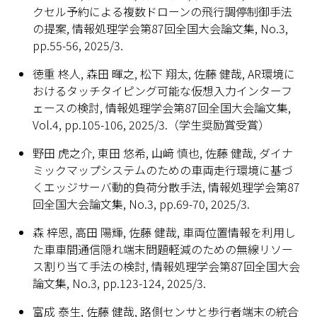
クセル予約による複数ドローンの飛行調停制御手法
の提案, 情報処理学会第87回全国大会論文集, No.3,
pp.55-56, 2025/3.
徳重 柊人, 森田 暉之, 松下 翔太, 佐藤 健哉, AR環境に
おけるタッチタイピング可能な仮想入力インターフ
ェースの検討, 情報処理学会第87回全国大会論文集,
Vol.4, pp.105-106, 2025/3.（学生奨励賞受賞）
野田 虎之介, 東田 悠希, 山﨑 慎也, 佐藤 健哉, ダイナ
ミックマップシステムのための車両走行環境に基づ
くエッジサーバ動的負荷分散手法, 情報処理学会第87
回全国大会論文集, No.3, pp.69-70, 2025/3.
森 梓恩, 高田 陽輝, 佐藤 健哉, 車両位置情報を利用し
た車車間通信隠れ端末問題軽減のための無線リソー
ス割り当て手法の検討, 情報処理学会第87回全国大会
論文集, No.3, pp.123-124, 2025/3.
富成 泰生, 佐藤 健哉, 路側センサと歩行者端末の統合