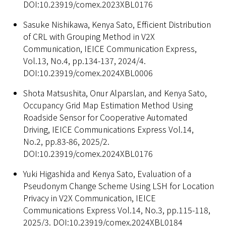
DOI:10.23919/comex.2023XBL0176
Sasuke Nishikawa, Kenya Sato, Efficient Distribution
of CRL with Grouping Method in V2X
Communication, IEICE Communication Express,
Vol.13, No.4, pp.134-137, 2024/4.
DOI:10.23919/comex.2024XBL0006
Shota Matsushita, Onur Alparslan, and Kenya Sato,
Occupancy Grid Map Estimation Method Using
Roadside Sensor for Cooperative Automated
Driving, IEICE Communications Express Vol.14,
No.2, pp.83-86, 2025/2.
DOI:10.23919/comex.2024XBL0176
Yuki Higashida and Kenya Sato, Evaluation of a
Pseudonym Change Scheme Using LSH for Location
Privacy in V2X Communication, IEICE
Communications Express Vol.14, No.3, pp.115-118,
2025/3. DOI:10.23919/comex.2024XBL0184